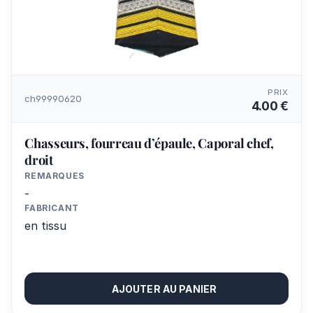
PRIX
ch99990620
4.00 €
Chasseurs, fourreau d’épaule, Caporal chef,
droit
REMARQUES
-
FABRICANT
en tissu
AJOUTER AU PANIER