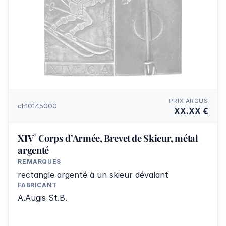
PRIX ARGUS
ch10145000
XX.XX €
XIV° Corps d’Armée, Brevet de Skieur, métal
argenté
REMARQUES
rectangle argenté à un skieur dévalant
FABRICANT
A.Augis St.B.