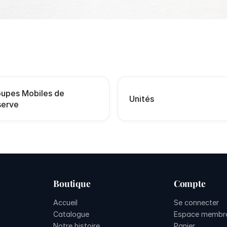
upes Mobiles de
Unités
serve
Boutique
Compte
Accueil
Se connecter
Catalogue
Espace membr
Notre histoire
Panier