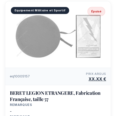
Equipement Militaire et Sportif
Épuisé
PRIX ARGUS
eq10005157
XX.XX €
BERET LEGION ETRANGERE, Fabrication
Française, taille 57
REMARQUES
-