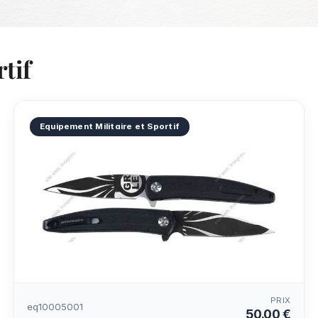
tif
Equipement Militaire et Sportif
PRIX
eq10005001
50.00 €