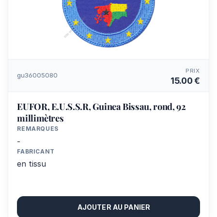
PRIX
gu36005080
15.00 €
EUFOR, E.U.S.S.R, Guinea Bissau, rond, 92
millimètres
REMARQUES
-
FABRICANT
en tissu
AJOUTER AU PANIER