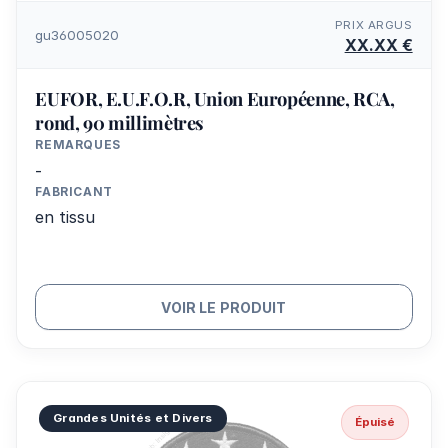
PRIX ARGUS
gu36005020
XX.XX €
EUFOR, E.U.F.O.R, Union Européenne, RCA,
rond, 90 millimètres
REMARQUES
-
FABRICANT
en tissu
VOIR LE PRODUIT
Grandes Unités et Divers
Épuisé