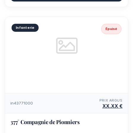
Infanterie
Épuisé
PRIX ARGUS
in43771000
XX.XX €
377° Compagnie de Pionniers