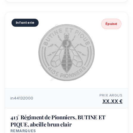
Infanterie
Épuisé
PRIX ARGUS
in44132000
XX.XX €
413° Régiment de Pionniers, BUTINE ET
PIQUE, abeille brun clair
REMARQUES