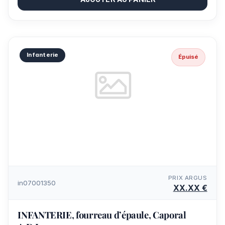
Infanterie
Épuisé
PRIX ARGUS
in07001350
XX.XX €
INFANTERIE, fourreau d’épaule, Caporal