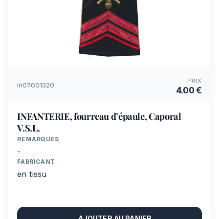
PRIX
in07001320
4.00 €
INFANTERIE, fourreau d’épaule, Caporal
V.S.L.
REMARQUES
-
FABRICANT
en tissu
AJOUTER AU PANIER