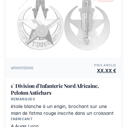
PRIX ARGUS
af00012000
XX.XX €
1° Division d’Infanterie Nord Africaine,
Peloton Antichars
REMARQUES
étoile blanche à un engin, brochant sur une
main de fatma rouge inscrite dans un croissant
FABRICANT
A.Augis Lyon