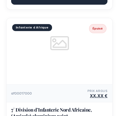
Infanterie d Afrique
Épuisé
PRIX ARGUS
af00017000
XX.XX €
7° Division d’Infanterie Nord Africaine,
(Amicale) aluminium peint