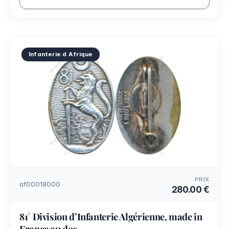
Infanterie d Afrique
PRIX
af00018000
280.00 €
81° Division d’Infanterie Algérienne, made in
France au dos