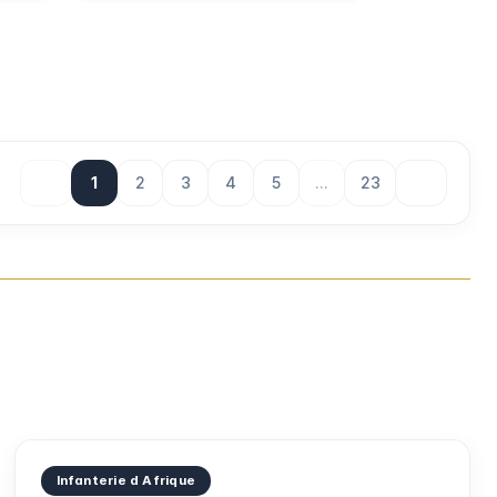
1
2
3
4
5
...
23
Infanterie d Afrique