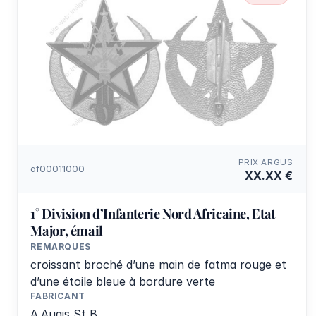
PRIX ARGUS
af00011000
XX.XX €
1° Division d’Infanterie Nord Africaine, Etat
Major, émail
REMARQUES
croissant broché d’une main de fatma rouge et
d’une étoile bleue à bordure verte
FABRICANT
A.Augis St B.