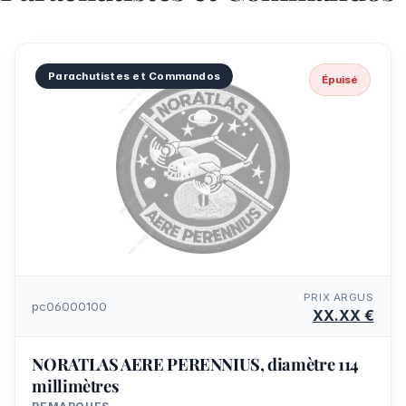
Parachutistes et Commandos
Épuisé
PRIX ARGUS
pc06000100
XX.XX €
NORATLAS AERE PERENNIUS, diamètre 114
millimètres