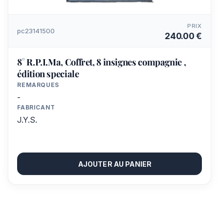
PRIX
pc23141500
240.00 €
8° R.P.I.Ma, Coffret, 8 insignes compagnie ,
édition speciale
REMARQUES
-
FABRICANT
J.Y.S.
AJOUTER AU PANIER