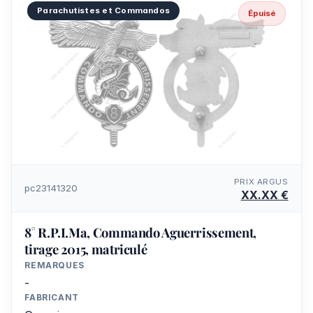
Parachutistes et Commandos
Épuisé
PRIX ARGUS
pc23141320
XX.XX €
8° R.P.I.Ma, Commando Aguerrissement,
tirage 2015, matriculé
REMARQUES
-
FABRICANT