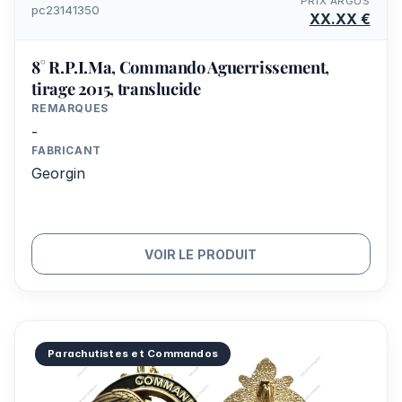
PRIX ARGUS
pc23141350
XX.XX €
8° R.P.I.Ma, Commando Aguerrissement,
tirage 2015, translucide
REMARQUES
-
FABRICANT
Georgin
VOIR LE PRODUIT
Parachutistes et Commandos