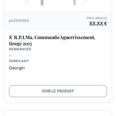
PRIX ARGUS
pc23141300
XX.XX €
8° R.P.I.Ma, Commando Aguerrissement,
tirage 2015
REMARQUES
-
FABRICANT
Georgin
VOIR LE PRODUIT