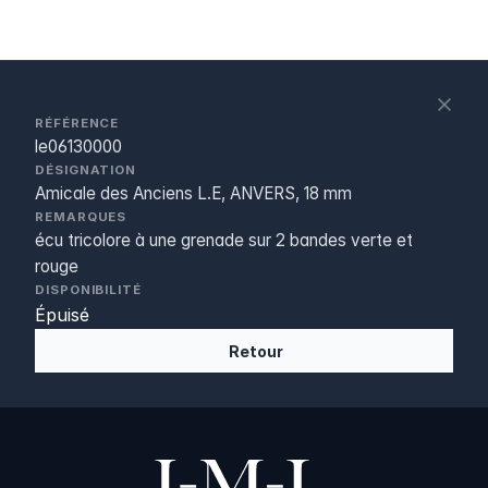
S
c
RÉFÉRENCE
le06130000
DÉSIGNATION
Amicale des Anciens L.E, ANVERS, 18 mm
REMARQUES
écu tricolore à une grenade sur 2 bandes verte et
rouge
DISPONIBILITÉ
Épuisé
Retour