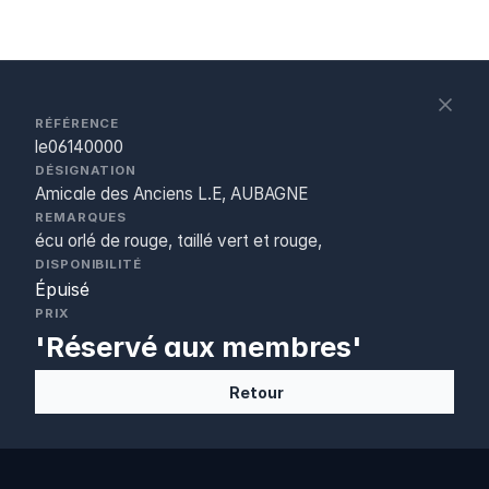
S
c
RÉFÉRENCE
le06140000
DÉSIGNATION
Amicale des Anciens L.E, AUBAGNE
REMARQUES
écu orlé de rouge, taillé vert et rouge,
DISPONIBILITÉ
Épuisé
PRIX
'Réservé aux membres'
Retour