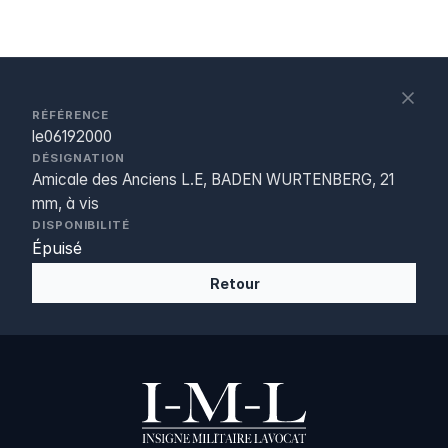
S
c
RÉFÉRENCE
le06192000
DÉSIGNATION
Amicale des Anciens L.E, BADEN WURTENBERG, 21
mm, à vis
DISPONIBILITÉ
Épuisé
Retour