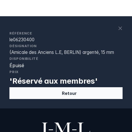
S
c
RÉFÉRENCE
le06230400
DÉSIGNATION
(Amicale des Anciens L.E, BERLIN) argenté, 15 mm
DISPONIBILITÉ
Épuisé
PRIX
'Réservé aux membres'
Retour