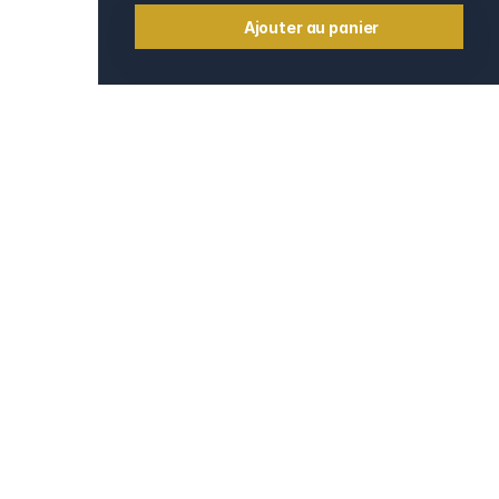
Ajouter au panier
Informations
Contact
e
Mentions légales
CGV et CGU