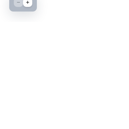
Boutique spécialisée dans l'achat et la vente
d'insignes militaires français, histoire et
passion.
PAIEMENT SÉCURISÉ
©2026 IML — Insigne Militaire Lavocat