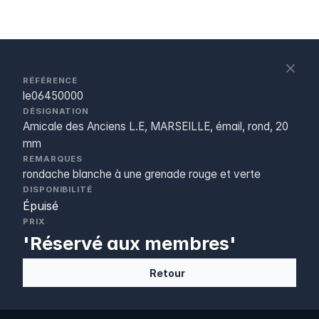
S
c
RÉFÉRENCE
le06450000
DÉSIGNATION
Amicale des Anciens L.E, MARSEILLE, émail, rond, 20
mm
REMARQUES
rondache blanche à une grenade rouge et verte
DISPONIBILITÉ
Épuisé
PRIX
'Réservé aux membres'
Retour