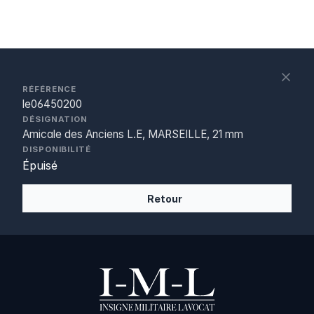
S
c
RÉFÉRENCE
le06450200
DÉSIGNATION
Amicale des Anciens L.E, MARSEILLE, 21 mm
DISPONIBILITÉ
Épuisé
Retour