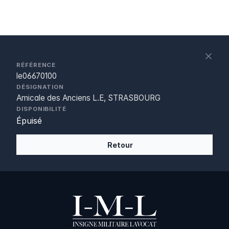
S
c
RÉFÉRENCE
le06670100
DÉSIGNATION
Amicale des Anciens L.E, STRASBOURG
DISPONIBILITÉ
Épuisé
Retour