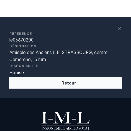
S
c
RÉFÉRENCE
le06670200
DÉSIGNATION
Amicale des Anciens L.E, STRASBOURG, centre
Camerone, 15 mm
DISPONIBILITÉ
Épuisé
Retour