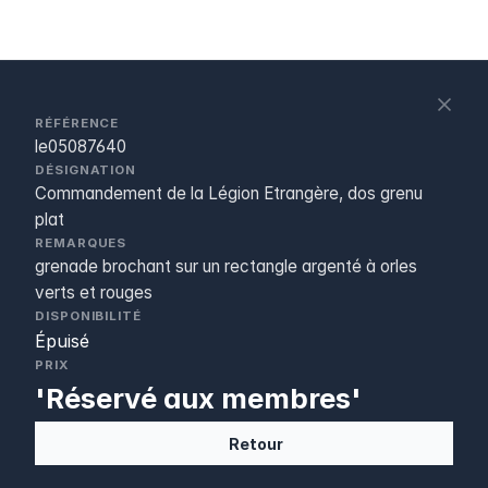
S
c
RÉFÉRENCE
le05087640
DÉSIGNATION
Commandement de la Légion Etrangère, dos grenu
plat
REMARQUES
grenade brochant sur un rectangle argenté à orles
verts et rouges
DISPONIBILITÉ
Épuisé
PRIX
'Réservé aux membres'
Retour