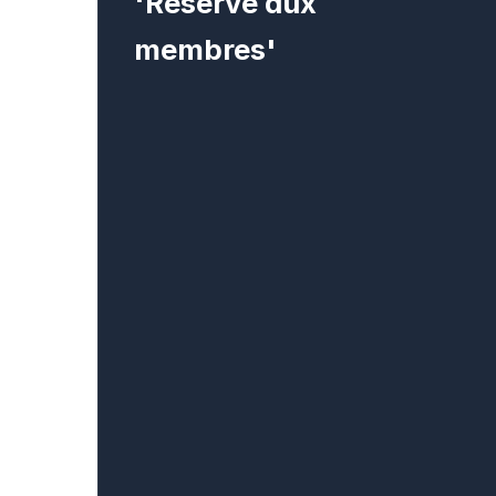
'Réservé aux
membres'