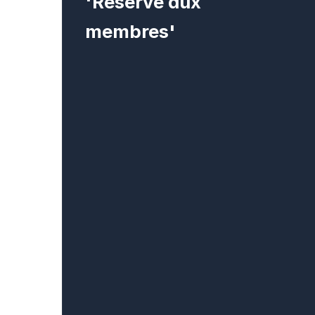
'Réservé aux
membres'