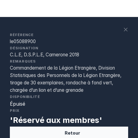
S
c
RÉFÉRENCE
le05088900
DÉSIGNATION
C.L.E, D.S.P.L.E, Camerone 2018
REMARQUES
Commandement de la Légion Etrangère, Division
Statistiques des Personnels de la Légion Etrangère,
tirage de 30 exemplaires, rondache à fond vert,
chargée d’un lion et d’une grenade
DISPONIBILITÉ
Épuisé
PRIX
'Réservé aux membres'
Retour