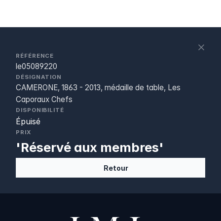
S
c
RÉFÉRENCE
le05089220
DÉSIGNATION
CAMERONE, 1863 - 2013, médaille de table, Les
Caporaux Chefs
DISPONIBILITÉ
Épuisé
PRIX
'Réservé aux membres'
Retour