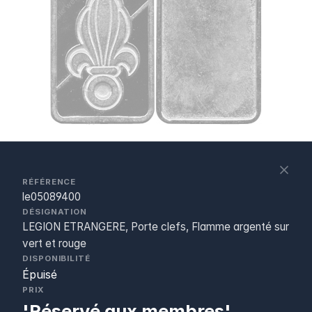
S
c
RÉFÉRENCE
le05089400
DÉSIGNATION
LEGION ETRANGERE, Porte clefs, Flamme argenté sur
vert et rouge
DISPONIBILITÉ
Épuisé
PRIX
'Réservé aux membres'