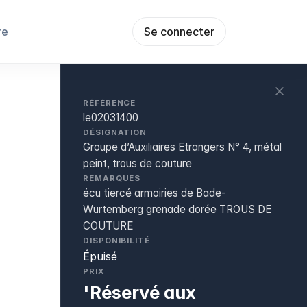
re
Se connecter
RÉFÉRENCE
le02031400
DÉSIGNATION
Groupe d’Auxiliaires Etrangers N° 4, métal
peint, trous de couture
REMARQUES
écu tiercé armoiries de Bade-
Wurtemberg grenade dorée TROUS DE
COUTURE
DISPONIBILITÉ
Épuisé
PRIX
'Réservé aux