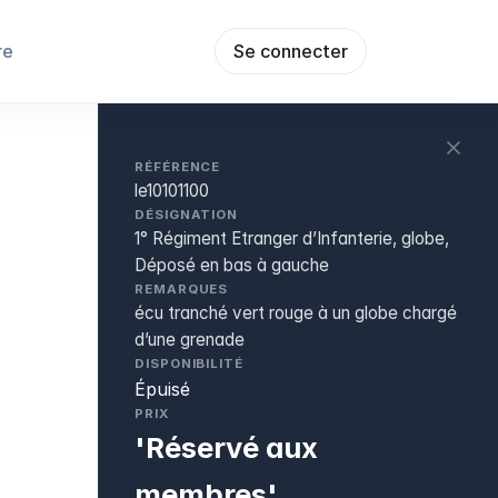
re
Se connecter
RÉFÉRENCE
le10101100
DÉSIGNATION
1° Régiment Etranger d’Infanterie, globe,
Déposé en bas à gauche
REMARQUES
écu tranché vert rouge à un globe chargé
d’une grenade
DISPONIBILITÉ
Épuisé
PRIX
'Réservé aux
membres'