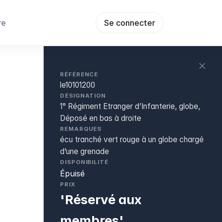
re
Se connecter
RÉFÉRENCE
le10101200
DÉSIGNATION
1° Régiment Etranger d’Infanterie, globe,
Déposé en bas à droite
REMARQUES
écu tranché vert rouge à un globe chargé
d’une grenade
DISPONIBILITÉ
Épuisé
PRIX
'Réservé aux
membres'