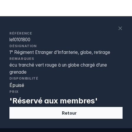
S
c
RÉFÉRENCE
le10101800
DÉSIGNATION
1° Régiment Etranger d’Infanterie, globe, retirage
REMARQUES
écu tranché vert rouge à un globe chargé d’une
grenade
DISPONIBILITÉ
Épuisé
PRIX
'Réservé aux membres'
Retour