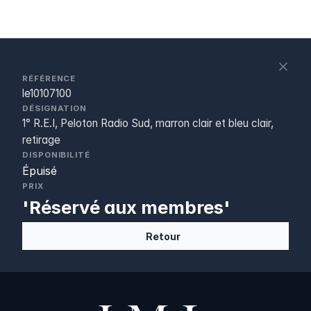
S
c
RÉFÉRENCE
le10107100
DÉSIGNATION
1° R.E.I, Peloton Radio Sud, marron clair et bleu clair,
retirage
DISPONIBILITÉ
Épuisé
PRIX
'Réservé aux membres'
Retour