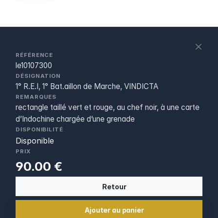
S
c
RÉFÉRENCE
le10107300
DÉSIGNATION
1° R.E.I, 1° Bat.aillon de Marche, VINDICTA
REMARQUES
rectangle taillé vert et rouge, au chef noir, à une carte
d’Indochine chargée d’une grenade
DISPONIBILITÉ
Disponible
PRIX
90.00 €
Retour
Ajouter au panier