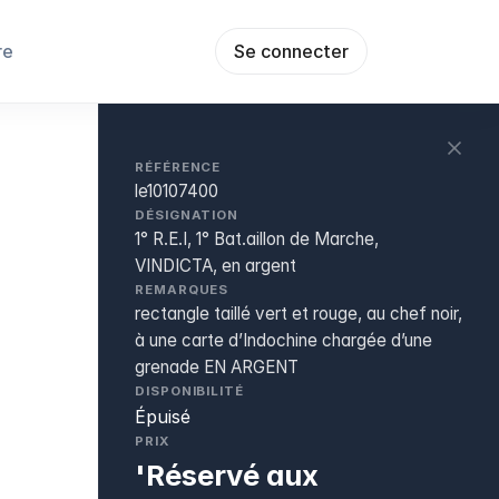
re
Se connecter
RÉFÉRENCE
le10107400
DÉSIGNATION
1° R.E.I, 1° Bat.aillon de Marche,
VINDICTA, en argent
REMARQUES
rectangle taillé vert et rouge, au chef noir,
à une carte d’Indochine chargée d’une
grenade EN ARGENT
DISPONIBILITÉ
Épuisé
PRIX
'Réservé aux