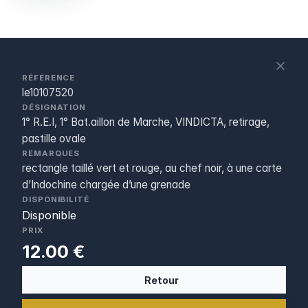
S
c
RÉFÉRENCE
le10107520
DÉSIGNATION
1° R.E.I, 1° Bat.aillon de Marche, VINDICTA, retirage,
pastille ovale
REMARQUES
rectangle taillé vert et rouge, au chef noir, à une carte
d’Indochine chargée d’une grenade
DISPONIBILITÉ
Disponible
PRIX
12.00 €
Retour