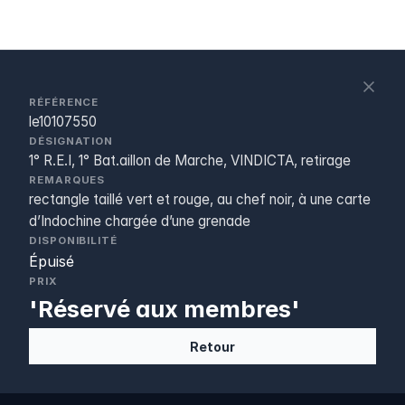
S
c
RÉFÉRENCE
le10107550
DÉSIGNATION
1° R.E.I, 1° Bat.aillon de Marche, VINDICTA, retirage
REMARQUES
rectangle taillé vert et rouge, au chef noir, à une carte
d’Indochine chargée d’une grenade
DISPONIBILITÉ
Épuisé
PRIX
'Réservé aux membres'
Retour