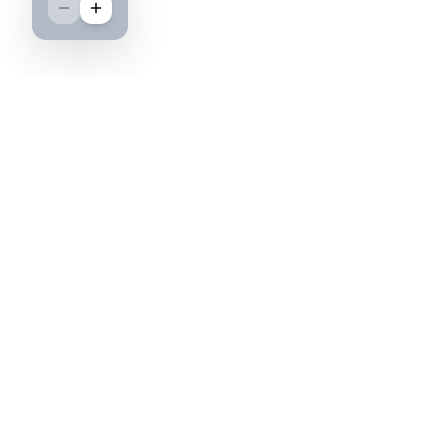
Boutique spécialisée dans l'achat et la vente
d'insignes militaires français, histoire et
passion.
PAIEMENT SÉCURISÉ
©2026 IML — Insigne Militaire Lavocat