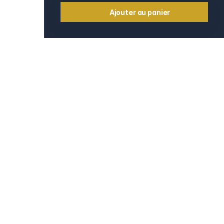
Ajouter au panier
Informations
Contact
e
Mentions légales
CGV et CGU