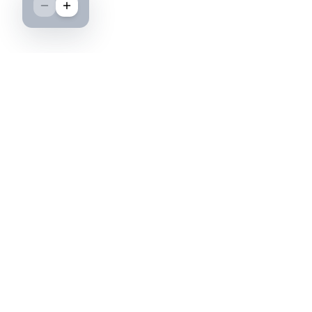
Boutique spécialisée dans l'achat et la vente
d'insignes militaires français, histoire et
passion.
PAIEMENT SÉCURISÉ
©2026 IML — Insigne Militaire Lavocat