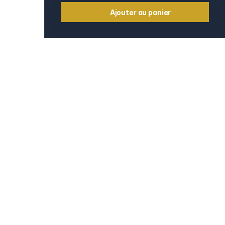
Ajouter au panier
Informations
Contact
e
Mentions légales
CGV et CGU