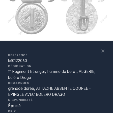
S
c
RÉFÉRENCE
le10122060
DÉSIGNATION
1° Régiment Etranger, flamme de béret, ALGERIE,
boléro Drago
REMARQUES
grenade dorée, ATTACHE ABSENTE COUPEE -
EPINGLE AVEC BOLERO DRAGO
DISPONIBILITÉ
Épuisé
PRIX