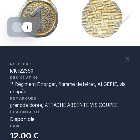
S
c
RÉFÉRENCE
le10122350
DÉSIGNATION
1° Régiment Etranger, flamme de béret, ALGERIE, vis
coupée
REMARQUES
grenade dorée, ATTACHE ABSENTE VIS COUPEE
DISPONIBILITÉ
Disponible
PRIX
12.00 €