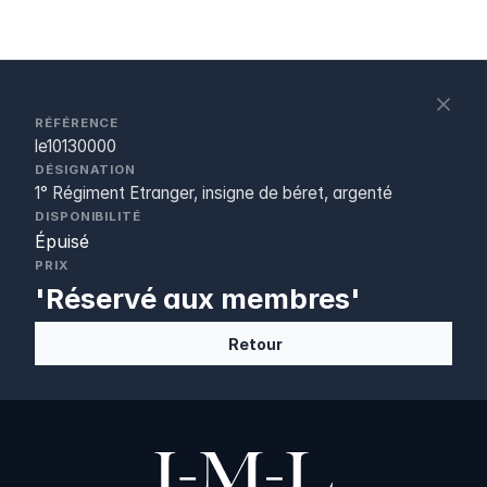
S
c
RÉFÉRENCE
le10130000
DÉSIGNATION
1° Régiment Etranger, insigne de béret, argenté
DISPONIBILITÉ
Épuisé
PRIX
'Réservé aux membres'
Retour