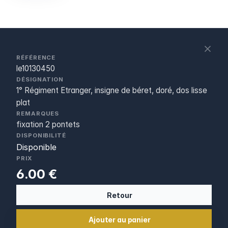
S
c
RÉFÉRENCE
le10130450
DÉSIGNATION
1° Régiment Etranger, insigne de béret, doré, dos lisse
plat
REMARQUES
fixation 2 pontets
DISPONIBILITÉ
Disponible
PRIX
6.00 €
Retour
Ajouter au panier