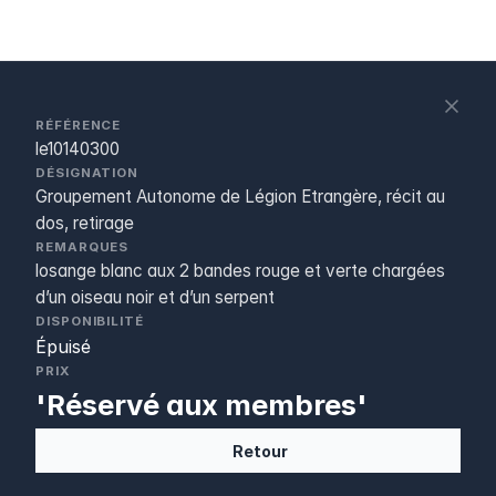
S
c
RÉFÉRENCE
le10140300
DÉSIGNATION
Groupement Autonome de Légion Etrangère, récit au
dos, retirage
REMARQUES
losange blanc aux 2 bandes rouge et verte chargées
d’un oiseau noir et d’un serpent
DISPONIBILITÉ
Épuisé
PRIX
'Réservé aux membres'
Retour