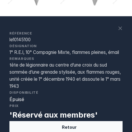
S
c
RÉFÉRENCE
le10145100
DÉSIGNATION
1° R.E.I, 10° Compagnie Mixte, flammes pleines, émail
REMARQUES
tête de légionnaire au centre d’une croix du sud
sommée d’une grenade stylisée, aux flammes rouges,
unité créée le 1° décembre 1940 et dissoute le 1° mars
1943
DISPONIBILITÉ
Épuisé
PRIX
'Réservé aux membres'
Retour