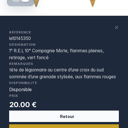
S
c
RÉFÉRENCE
le10145350
DÉSIGNATION
1° R.E.I, 10° Compagnie Mixte, flammes pleines,
retirage, vert foncé
REMARQUES
tête de légionnaire au centre d’une croix du sud
sommée d’une grenade stylisée, aux flammes rouges
DISPONIBILITÉ
Disponible
PRIX
20.00 €
Retour