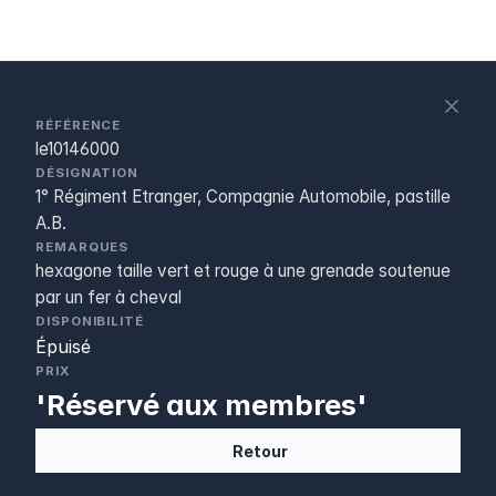
S
c
RÉFÉRENCE
le10146000
DÉSIGNATION
1° Régiment Etranger, Compagnie Automobile, pastille
A.B.
REMARQUES
hexagone taille vert et rouge à une grenade soutenue
par un fer à cheval
DISPONIBILITÉ
Épuisé
PRIX
'Réservé aux membres'
Retour