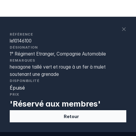
S
c
RÉFÉRENCE
le10146100
DÉSIGNATION
1° Régiment Etranger, Compagnie Automobile
REMARQUES
hexagone taillé vert et rouge à un fer à mulet
soutenant une grenade
DISPONIBILITÉ
Épuisé
PRIX
'Réservé aux membres'
Retour