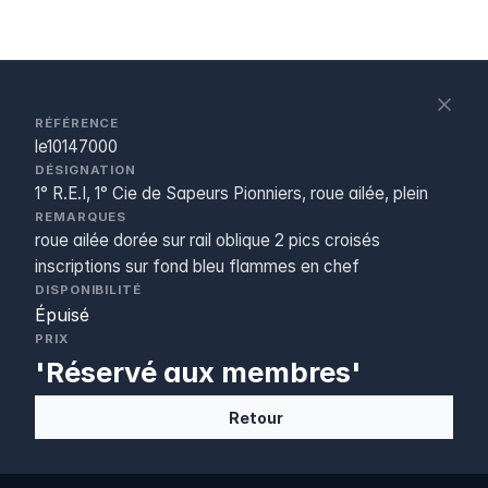
S
c
RÉFÉRENCE
le10147000
DÉSIGNATION
1° R.E.I, 1° Cie de Sapeurs Pionniers, roue ailée, plein
REMARQUES
roue ailée dorée sur rail oblique 2 pics croisés
inscriptions sur fond bleu flammes en chef
DISPONIBILITÉ
Épuisé
PRIX
'Réservé aux membres'
Retour