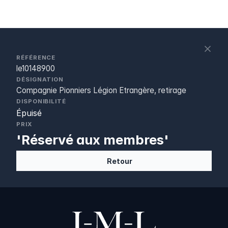
S
c
RÉFÉRENCE
le10148900
DÉSIGNATION
Compagnie Pionniers Légion Etrangère, retirage
DISPONIBILITÉ
Épuisé
PRIX
'Réservé aux membres'
Retour