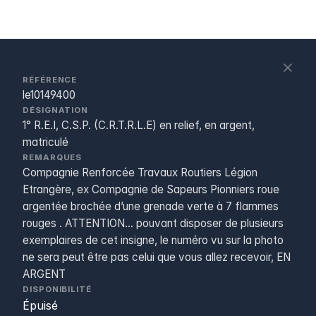
S
c
RÉFÉRENCE
le10149400
DÉSIGNATION
1° R.E.I, C.S.P. (C.R.T.R.L.E) en relief, en argent,
matriculé
REMARQUES
Compagnie Renforcée Travaux Routiers Légion
Etrangère, ex Compagnie de Sapeurs Pionniers roue
argentée brochée d’une grenade verte à 7 flammes
rouges . ATTENTION... pouvant disposer de plusieurs
exemplaires de cet insigne, le numéro vu sur la photo
ne sera peut être pas celui que vous allez recevoir, EN
ARGENT
DISPONIBILITÉ
Épuisé