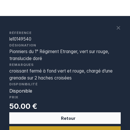
S
c
RÉFÉRENCE
le10149540
DÉSIGNATION
Pionniers du 1° Régiment Etranger, vert sur rouge,
translucide doré
REMARQUES
croissant fermé à fond vert et rouge, chargé d’une
grenade sur 2 haches croisées
DISPONIBILITÉ
Disponible
PRIX
50.00 €
Retour