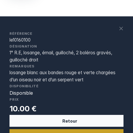
S
c
RÉFÉRENCE
le10160100
DÉSIGNATION
1° R.E, losange, émail, guilloché, 2 boléros gravés,
guilloché droit
REMARQUES
losange blanc aux bandes rouge et verte chargées
d’un oiseau noir et d’un serpent vert
DISPONIBILITÉ
Disponible
PRIX
10.00 €
Retour