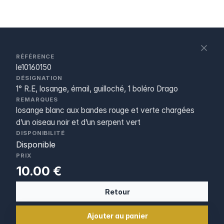
S
c
RÉFÉRENCE
le10160150
DÉSIGNATION
1° R.E, losange, émail, guilloché, 1 boléro Drago
REMARQUES
losange blanc aux bandes rouge et verte chargées
d’un oiseau noir et d’un serpent vert
DISPONIBILITÉ
Disponible
PRIX
10.00 €
Retour
Ajouter au panier