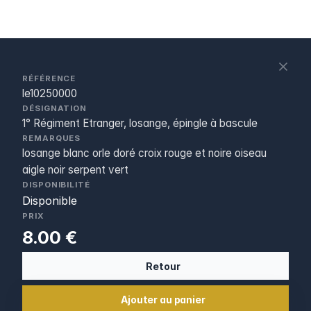
S
c
RÉFÉRENCE
le10250000
DÉSIGNATION
1° Régiment Etranger, losange, épingle à bascule
REMARQUES
losange blanc orle doré croix rouge et noire oiseau
aigle noir serpent vert
DISPONIBILITÉ
Disponible
PRIX
8.00 €
Retour
Ajouter au panier