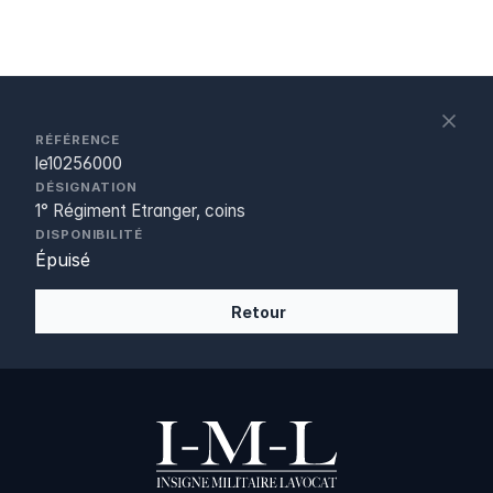
S
c
RÉFÉRENCE
le10256000
DÉSIGNATION
1° Régiment Etranger, coins
DISPONIBILITÉ
Épuisé
Retour